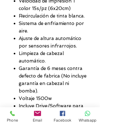
Velocidad de Impresión 1
color 15s/pz (6x20cm)
Recirculación de tinta blanca.
Sistema de enfriamiento por
aire.
Ajuste de altura automático
por sensores infrarrojos.
Limpieza de cabezal
automático.
Garantía de 6 meses contra
defecto de fabrica (No incluye
garantía en cabezal ni
bomba).
Voltaje 1500w
Incluye Drive/Software para
sistema operativo Windows.
Phone
Email
Facebook
Whatsapp
Peso 1050 kg.
Tamaño del equipo
181*260*182 cm