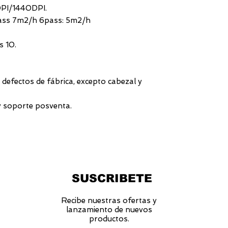
Voltaje: 220 V.
PI/1440DPI.
Temperatura de 
pass 7m2/h 6pass: 5m2/h
Peso: 115 Kg.
Dimensiones: 1.1
s 10.
defectos de fábrica, excepto cabezal y
y soporte posventa.
SUSCRIBETE
Recibe nuestras ofertas y
lanzamiento de nuevos
productos.