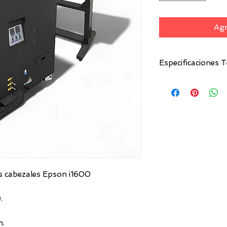
Agr
Especificaciones T
Plotter.
2 Cabezales: E
Maximo de Impre
Maximo ancho de
Resolución: 72
Velocidad de Imp
5m2/h 8pass:3.5
Sistema operativ
Sistema Operativ
s cabezales Epson i1600
Potencia de En
HZ/60HZ
.
Tamaño Impresor
Peso Bruto: 160 
Máquina Agitado
m.