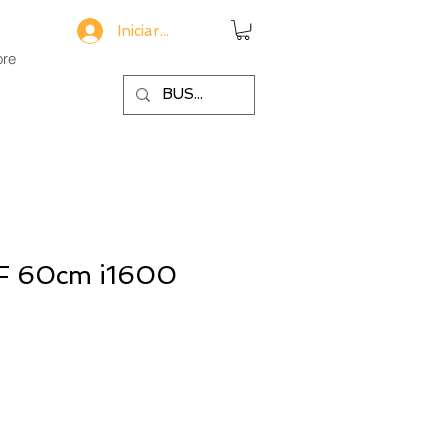
Iniciar sesión
re
TF 60cm i1600
io