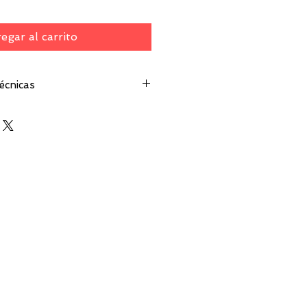
egar al carrito
écnicas
PSON-F1080-A1/XP600.
sión: 60cm.
 papel: 70 cm.
0DPI/1080DPI/1440DPI.
resión: 4pass 7m2/h 6pass:
m2/h.
o: Windows 10.
o: Maintop 6.1.
trada: 42V/24VAC 220.50
a: 1.99*.87*.78 m
kg.
ra de Polvo.