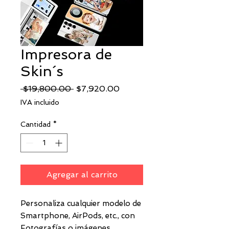
Impresora de
Skin´s
Precio
Precio
 $19,800.00 
$7,920.00
de
IVA incluido
oferta
Cantidad
*
Agregar al carrito
Personaliza cualquier modelo de
Smartphone, AirPods, etc., con
Fotografías o imágenes,