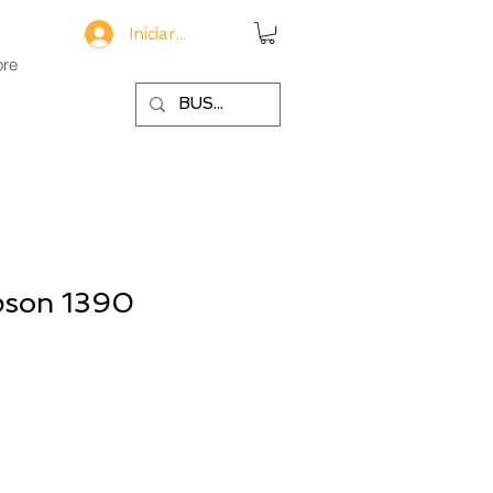
Iniciar sesión
re
pson 1390